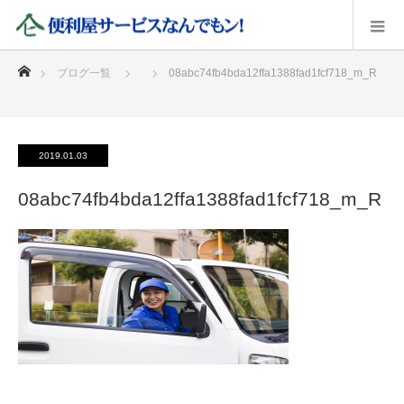
ホーム
ブログ一覧
08abc74fb4bda12ffa1388fad1fcf718_m_R
2019.01.03
08abc74fb4bda12ffa1388fad1fcf718_m_R