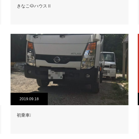
きなこ🐶ハウスⅡ
2019.09.18
初乗車❕